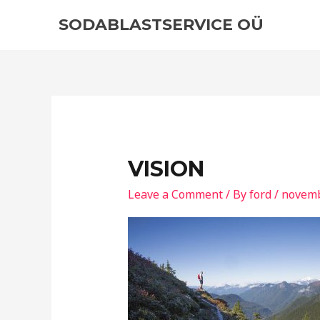
Skip
SODABLASTSERVICE OÜ
to
content
VISION
Leave a Comment
/ By
ford
/
novemb