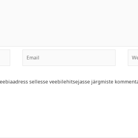
Email
Web
 veebiaadress sellesse veebilehitsejasse järgmiste kommenta