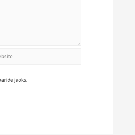
site
aride jaoks.