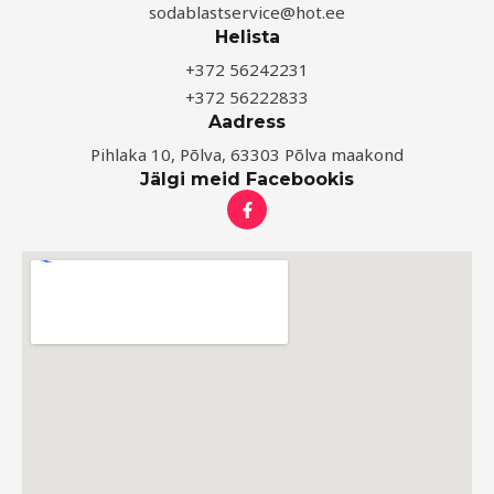
sodablastservice@hot.ee
Helista
+372 56242231
+372 56222833
Aadress
Pihlaka 10, Põlva, 63303 Põlva maakond
Jälgi meid Facebookis
F
a
c
e
b
o
o
k
-
f