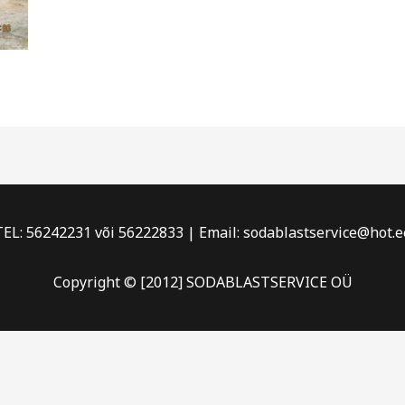
TEL: 56242231 või 56222833 | Email: sodablastservice@hot.e
Copyright © [2012] SODABLASTSERVICE OÜ