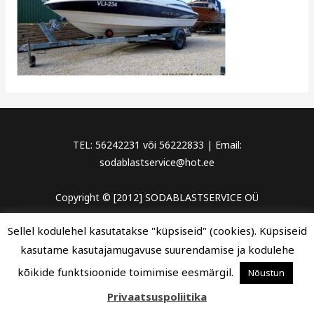
TEL: 56242231 või 56222833 | Email:
sodablastservice@hot.ee
Copyright © [2012] SODABLASTSERVICE OÜ
Sellel kodulehel kasutatakse "küpsiseid" (cookies). Küpsiseid
kasutame kasutajamugavuse suurendamise ja kodulehe
kõikide funktsioonide toimimise eesmärgil.
Nõustun
Privaatsuspoliitika