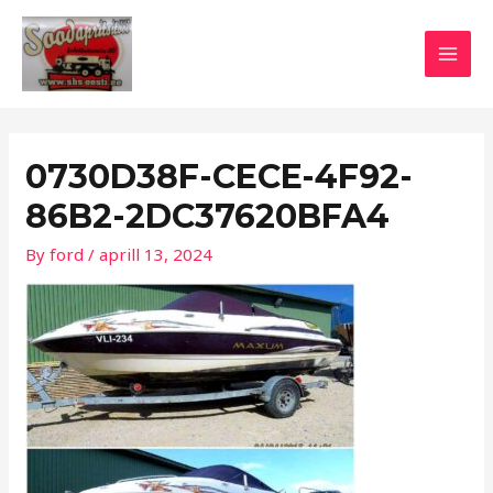
Skip
MAI
to
MEN
content
0730D38F-CECE-4F92-
86B2-2DC37620BFA4
By
ford
/
aprill 13, 2024