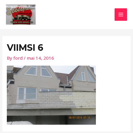
Skip
Post
MAI
to
navigation
MEN
content
VIIMSI 6
By
ford
/
mai 14, 2016