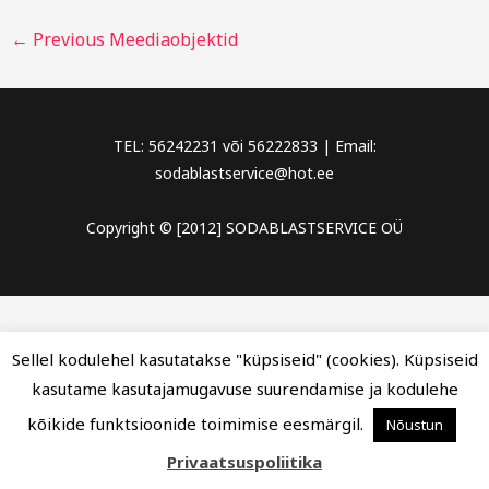
←
Previous Meediaobjektid
TEL: 56242231 või 56222833 | Email:
sodablastservice@hot.ee
Copyright © [2012] SODABLASTSERVICE OÜ
Sellel kodulehel kasutatakse "küpsiseid" (cookies). Küpsiseid
kasutame kasutajamugavuse suurendamise ja kodulehe
kõikide funktsioonide toimimise eesmärgil.
Nõustun
Privaatsuspoliitika