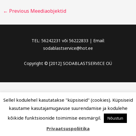
←
Previous Meediaobjektid
TEL: 56242231 või 56222833 | Email:
sodablastservice@hot.ee
Copyright © [2012] SODABLASTSERVICE OÜ
Sellel kodulehel kasutatakse "küpsiseid" (cookies). Küpsiseid
kasutame kasutajamugavuse suurendamise ja kodulehe
kõikide funktsioonide toimimise eesmärgil.
Nõustun
Privaatsuspoliitika