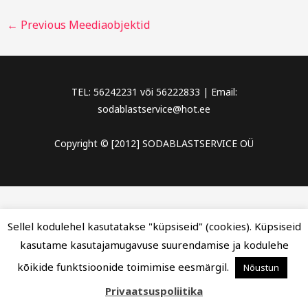
←
Previous Meediaobjektid
TEL: 56242231 või 56222833 | Email:
sodablastservice@hot.ee
Copyright © [2012] SODABLASTSERVICE OÜ
Sellel kodulehel kasutatakse "küpsiseid" (cookies). Küpsiseid
kasutame kasutajamugavuse suurendamise ja kodulehe
kõikide funktsioonide toimimise eesmärgil.
Nõustun
Privaatsuspoliitika