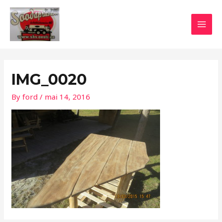
Skip
Post
MAI
to
navigation
MEN
content
IMG_0020
By
ford
/
mai 14, 2016