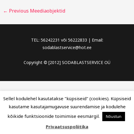
←
Previous Meediaobjektid
TEL: 56242231 või 56222833 | Email:
sodablastservice@hot.ee
Copyright © [2012] SODABLASTSERVICE OÜ
Sellel kodulehel kasutatakse "küpsiseid" (cookies). Küpsiseid
kasutame kasutajamugavuse suurendamise ja kodulehe
kõikide funktsioonide toimimise eesmärgil.
Nõustun
Privaatsuspoliitika