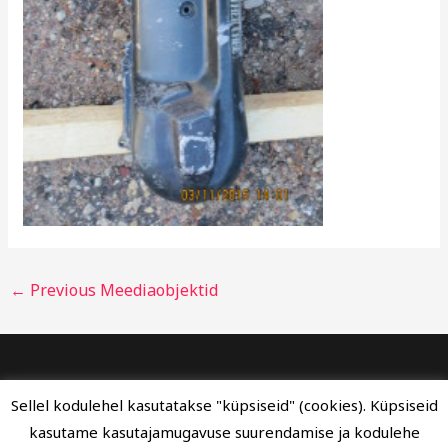
←
Previous Meediaobjektid
TEL: 56242231 või 56222833 | Email:
Sellel kodulehel kasutatakse "küpsiseid" (cookies). Küpsiseid
sodablastservice@hot.ee
kasutame kasutajamugavuse suurendamise ja kodulehe