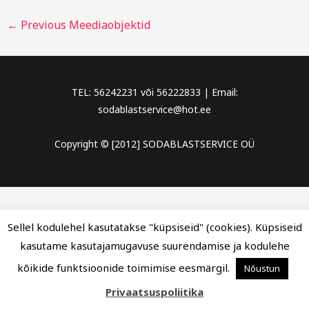
←
Previous Meediaobjektid
TEL: 56242231 või 56222833 | Email:
sodablastservice@hot.ee
Copyright © [2012] SODABLASTSERVICE OÜ
Sellel kodulehel kasutatakse "küpsiseid" (cookies). Küpsiseid
kasutame kasutajamugavuse suurendamise ja kodulehe
kõikide funktsioonide toimimise eesmärgil.
Nõustun
Privaatsuspoliitika