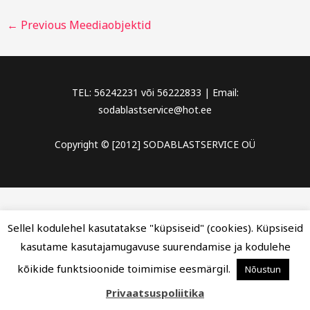
←
Previous Meediaobjektid
TEL: 56242231 või 56222833 | Email:
sodablastservice@hot.ee
Copyright © [2012] SODABLASTSERVICE OÜ
Sellel kodulehel kasutatakse "küpsiseid" (cookies). Küpsiseid
kasutame kasutajamugavuse suurendamise ja kodulehe
kõikide funktsioonide toimimise eesmärgil.
Nõustun
Privaatsuspoliitika