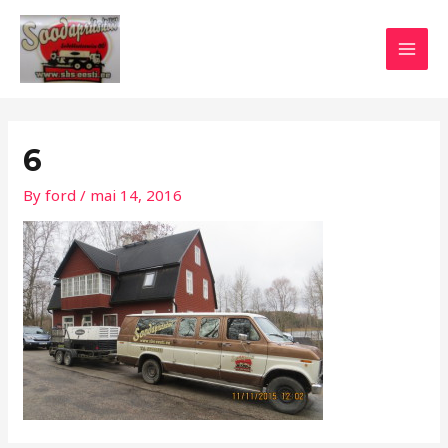
Skip
Post
MAI
to
navigation
MEN
content
6
By
ford
/
mai 14, 2016