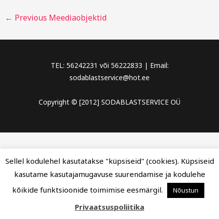
←
Previous Meediaobjektid
TEL: 56242231 või 56222833 | Email:
sodablastservice@hot.ee
Copyright © [2012] SODABLASTSERVICE OÜ
Sellel kodulehel kasutatakse "küpsiseid" (cookies). Küpsiseid
kasutame kasutajamugavuse suurendamise ja kodulehe
kõikide funktsioonide toimimise eesmärgil.
Nõustun
Privaatsuspoliitika