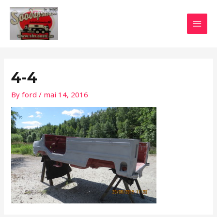
Skip
Post
MAI
to
navigation
MEN
content
4-4
By
ford
/
mai 14, 2016