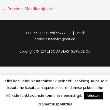
←
Previous Meediaobjektid
TEL: 56242231 või 56222833 | Email:
sodablastservice@hot.ee
Copyright © [2012] SODABLASTSERVICE OÜ
Sellel kodulehel kasutatakse "küpsiseid" (cookies). Küpsiseid
kasutame kasutajamugavuse suurendamise ja kodulehe
kõikide funktsioonide toimimise eesmärgil.
Nõustun
Privaatsuspoliitika