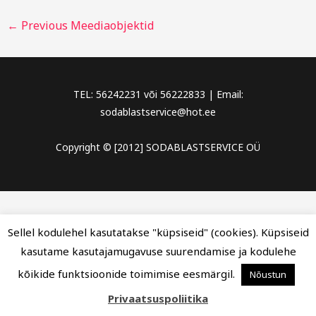
←
Previous Meediaobjektid
TEL: 56242231 või 56222833 | Email:
sodablastservice@hot.ee
Copyright © [2012] SODABLASTSERVICE OÜ
Sellel kodulehel kasutatakse "küpsiseid" (cookies). Küpsiseid
kasutame kasutajamugavuse suurendamise ja kodulehe
kõikide funktsioonide toimimise eesmärgil.
Nõustun
Privaatsuspoliitika