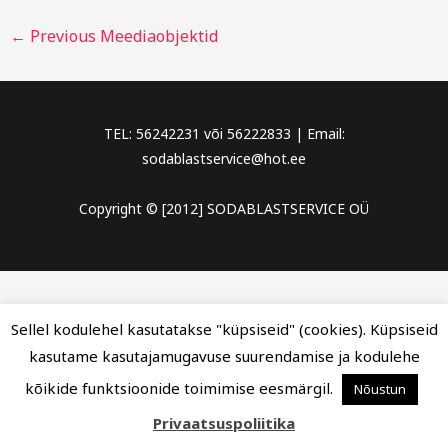
←
Previous Meediaobjektid
TEL: 56242231 või 56222833 | Email:
sodablastservice@hot.ee
Copyright © [2012] SODABLASTSERVICE OÜ
Sellel kodulehel kasutatakse "küpsiseid" (cookies). Küpsiseid
kasutame kasutajamugavuse suurendamise ja kodulehe
kõikide funktsioonide toimimise eesmärgil.
Nõustun
Privaatsuspoliitika