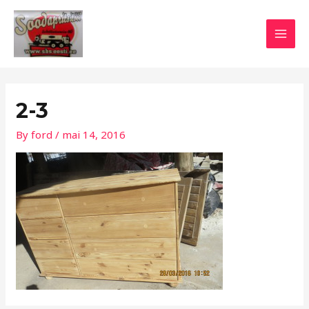
Skip
Post
MAI
to
navigation
MEN
content
2-3
By
ford
/
mai 14, 2016