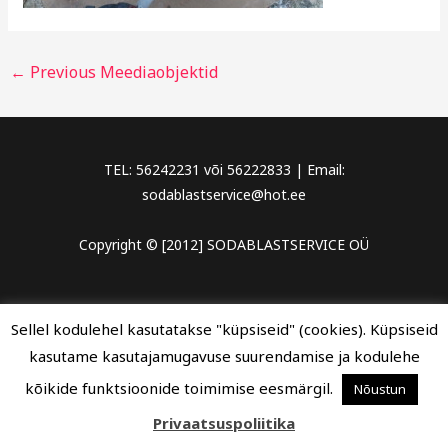
←
Previous Meediaobjektid
TEL: 56242231 või 56222833 | Email:
sodablastservice@hot.ee
Copyright © [2012] SODABLASTSERVICE OÜ
Sellel kodulehel kasutatakse "küpsiseid" (cookies). Küpsiseid
kasutame kasutajamugavuse suurendamise ja kodulehe
kõikide funktsioonide toimimise eesmärgil.
Nõustun
Privaatsuspoliitika