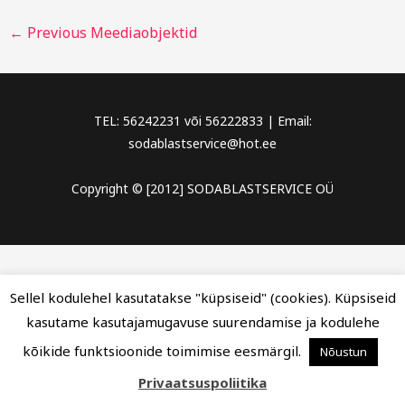
←
Previous Meediaobjektid
TEL: 56242231 või 56222833 | Email:
sodablastservice@hot.ee
Copyright © [2012] SODABLASTSERVICE OÜ
Sellel kodulehel kasutatakse "küpsiseid" (cookies). Küpsiseid
kasutame kasutajamugavuse suurendamise ja kodulehe
kõikide funktsioonide toimimise eesmärgil.
Nõustun
Privaatsuspoliitika