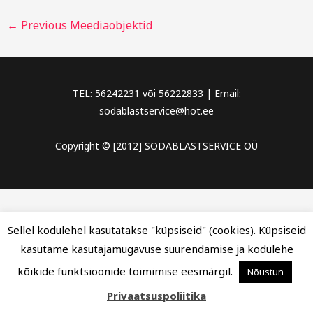
←
Previous Meediaobjektid
TEL: 56242231 või 56222833 | Email:
sodablastservice@hot.ee
Copyright © [2012] SODABLASTSERVICE OÜ
Sellel kodulehel kasutatakse "küpsiseid" (cookies). Küpsiseid
kasutame kasutajamugavuse suurendamise ja kodulehe
kõikide funktsioonide toimimise eesmärgil.
Nõustun
Privaatsuspoliitika