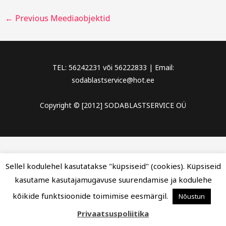
←
Previous Meediaobjektid
TEL: 56242231 või 56222833 | Email:
sodablastservice@hot.ee
Copyright © [2012] SODABLASTSERVICE OÜ
Sellel kodulehel kasutatakse "küpsiseid" (cookies). Küpsiseid
kasutame kasutajamugavuse suurendamise ja kodulehe
kõikide funktsioonide toimimise eesmärgil.
Nõustun
Privaatsuspoliitika