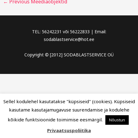
←
Previous Meediaobjektid
TEL: 56242231 või 56222833 | Email:
sodablastservice@hot.ee
Copyright © [2012] SODABLASTSERVICE OÜ
Sellel kodulehel kasutatakse "küpsiseid" (cookies). Küpsiseid
kasutame kasutajamugavuse suurendamise ja kodulehe
kõikide funktsioonide toimimise eesmärgil.
Nõustun
Privaatsuspoliitika