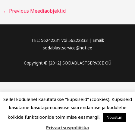
←
Previous Meediaobjektid
TEL: 56242231 või 56222833 | Email:
sodablastservice@hot.ee
Copyright © [2012] SODABLASTSERVICE OÜ
Sellel kodulehel kasutatakse "küpsiseid" (cookies). Küpsiseid
kasutame kasutajamugavuse suurendamise ja kodulehe
kõikide funktsioonide toimimise eesmärgil.
Nõustun
Privaatsuspoliitika