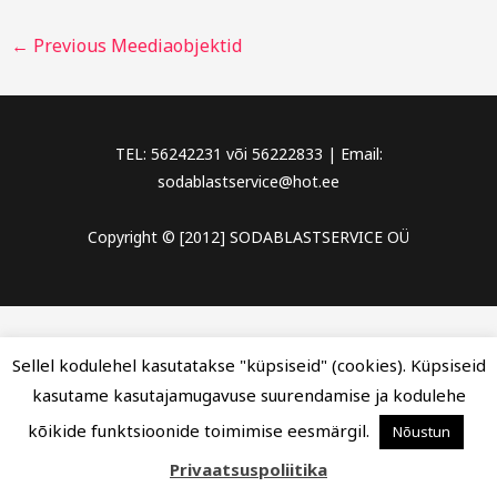
←
Previous Meediaobjektid
TEL: 56242231 või 56222833 | Email:
sodablastservice@hot.ee
Copyright © [2012] SODABLASTSERVICE OÜ
Sellel kodulehel kasutatakse "küpsiseid" (cookies). Küpsiseid
kasutame kasutajamugavuse suurendamise ja kodulehe
kõikide funktsioonide toimimise eesmärgil.
Nõustun
Privaatsuspoliitika