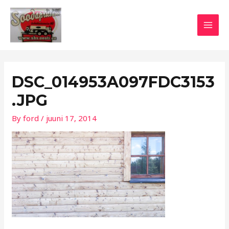
Skip
Post
MAI
to
navigation
MEN
content
DSC_014953A097FDC3153
.JPG
By
ford
/
juuni 17, 2014