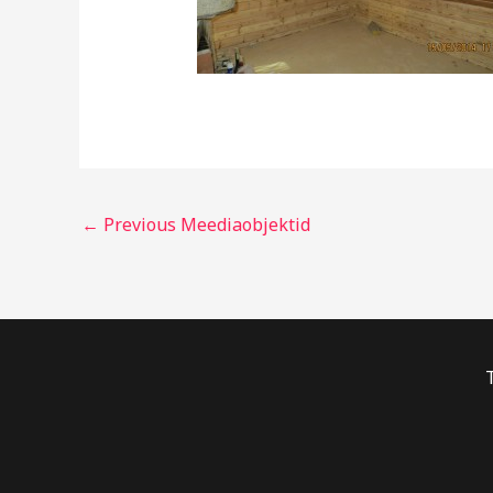
←
Previous Meediaobjektid