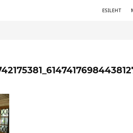
ESILEHT
42175381_6147417698443812