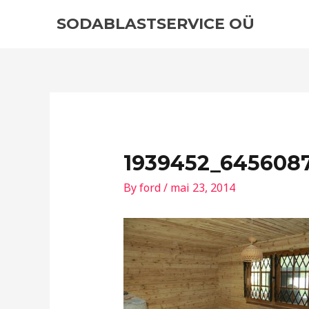
Skip
Post
SODABLASTSERVICE OÜ
to
navigation
content
1939452_6456087
By
ford
/
mai 23, 2014