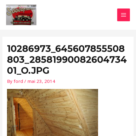
Skip
Post
MAI
to
navigation
MEN
content
10286973_645607855508
803_28581990082604734
01_O.JPG
By
ford
/
mai 23, 2014