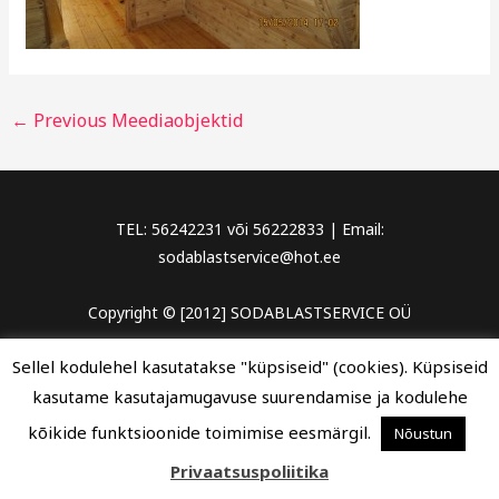
←
Previous Meediaobjektid
TEL: 56242231 või 56222833 | Email:
sodablastservice@hot.ee
Copyright © [2012] SODABLASTSERVICE OÜ
Sellel kodulehel kasutatakse "küpsiseid" (cookies). Küpsiseid
kasutame kasutajamugavuse suurendamise ja kodulehe
kõikide funktsioonide toimimise eesmärgil.
Nõustun
Privaatsuspoliitika