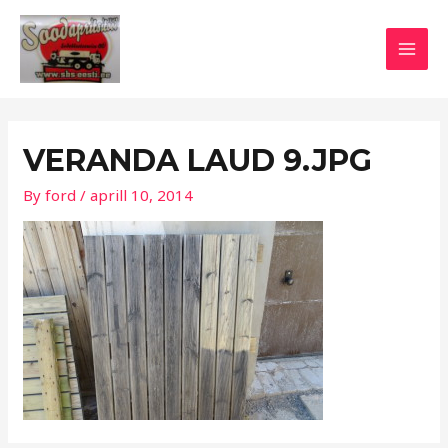
Skip
Post
MAI
to
navigation
MEN
content
VERANDA LAUD 9.JPG
By
ford
/
aprill 10, 2014