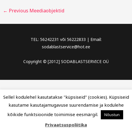
←
Previous Meediaobjektid
TEL: 56242231 või 56222833 | Email:
sodablastservice@hot.ee
Copyright © [2012] SODABLASTSERVICE OÜ
Sellel kodulehel kasutatakse "küpsiseid" (cookies). Küpsiseid
kasutame kasutajamugavuse suurendamise ja kodulehe
kõikide funktsioonide toimimise eesmärgil.
Nõustun
Privaatsuspoliitika