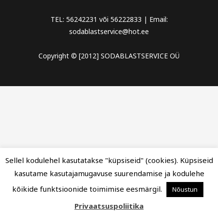
TEL: 56242231 või 56222833 | Email:
sodablastservice@hot.ee
Copyright © [2012] SODABLASTSERVICE OÜ
Sellel kodulehel kasutatakse "küpsiseid" (cookies). Küpsiseid
kasutame kasutajamugavuse suurendamise ja kodulehe
kõikide funktsioonide toimimise eesmärgil.
Nõustun
Privaatsuspoliitika